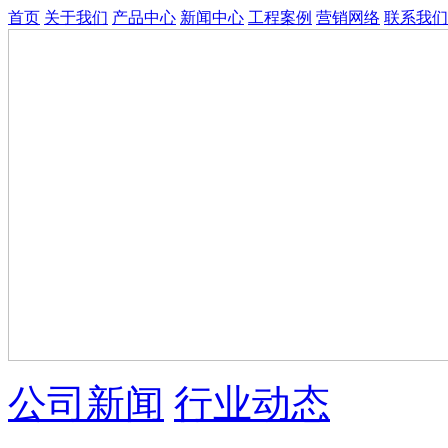
首页
关于我们
产品中心
新闻中心
工程案例
营销网络
联系我们
公司新闻
行业动态