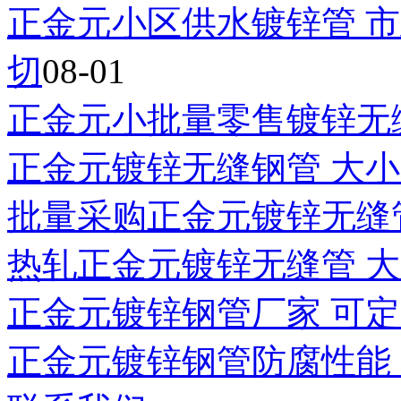
正金元小区供水镀锌管 
切
08-01
正金元小批量零售镀锌无
正金元镀锌无缝钢管 大
批量采购正金元镀锌无缝
热轧正金元镀锌无缝管 
正金元镀锌钢管厂家 可
正金元镀锌钢管防腐性能