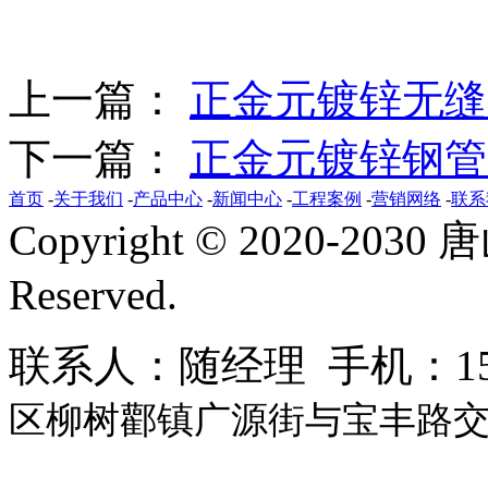
上一篇：
正金元镀锌无缝
下一篇：
正金元镀锌钢管
首页
-
关于我们
-
产品中心
-
新闻中心
-
工程案例
-
营销网络
-
联系
Copyright © 2020-20
Reserved.
联系人：随经理 手机：152
区柳树酄镇广源街与宝丰路交