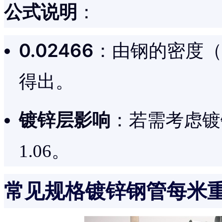
公式说明
：
0.02466
：由钢的密度（7
得出。
镀锌层影响
：若需考虑镀锌
1.06。
常见规格镀锌钢管每米