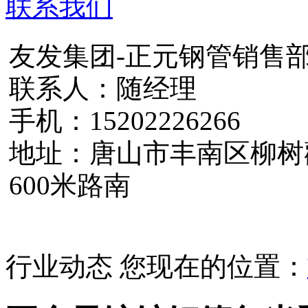
联系我们
友发集团-正元钢管销售
联系人：随经理
手机：15202226266
地址：唐山市丰南区柳树
600米路南
行业动态
您现在的位置：