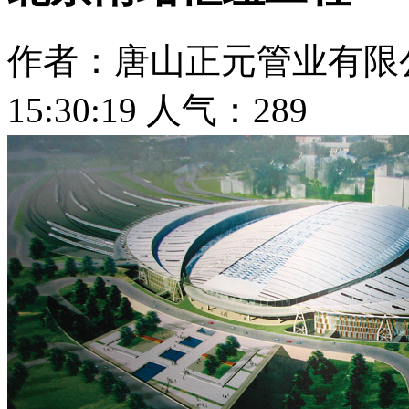
作者：唐山正元管业有限公司 
15:30:19 人气：
289