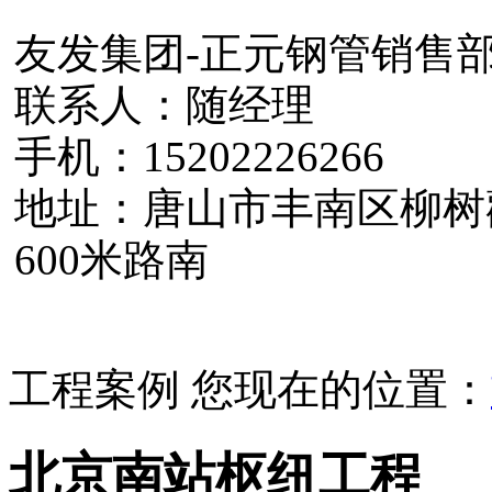
友发集团-正元钢管销售
联系人：随经理
手机：15202226266
地址：唐山市丰南区柳树
600米路南
工程案例
您现在的位置：
北京南站枢纽工程