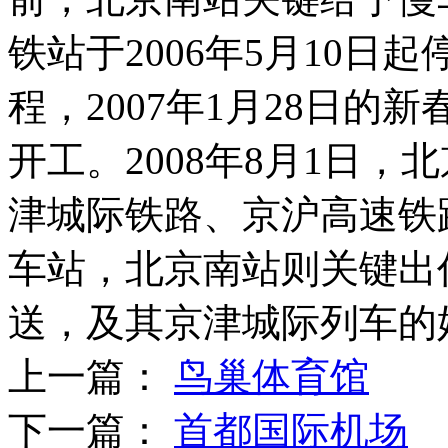
铁站于2006年5月10
程，2007年1月28日
开工。2008年8月1日
津城际铁路、京沪高速铁
车站，北京南站则关键出
送，及其京津城际列车的
上一篇：
鸟巢体育馆
下一篇：
首都国际机场