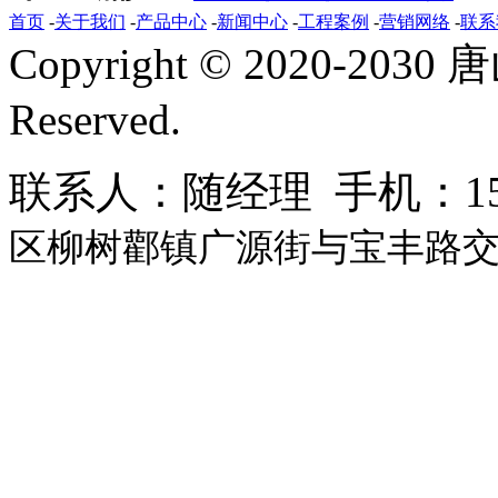
首页
-
关于我们
-
产品中心
-
新闻中心
-
工程案例
-
营销网络
-
联系
Copyright © 2020-20
Reserved.
联系人：随经理 手机：152
区柳树酄镇广源街与宝丰路交