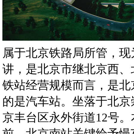
属于北京铁路局所管，现
讲，是北京市继北京西、
铁站经营规模而言，是北
的是汽车站。坐落于北京
京丰台区永外街道12号。
前，北京南站关键给予慢