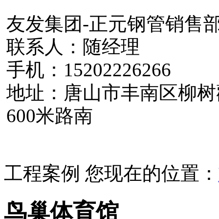
友发集团-正元钢管销售
联系人：随经理
手机：15202226266
地址：唐山市丰南区柳树
600米路南
工程案例
您现在的位置：
鸟巢体育馆