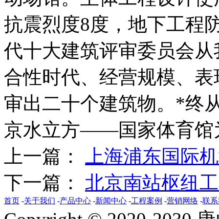
抗震烈度8度，地下工程防
代十大建筑评审委员会从我
合性时代、经营规模、表
审出二十个建筑物。*终
京水立方——国家体育馆
上一篇：
上海浦东国际机
下一篇：
北京南站枢纽工
首页
-
关于我们
-
产品中心
-
新闻中心
-
工程案例
-
营销网络
-
联系