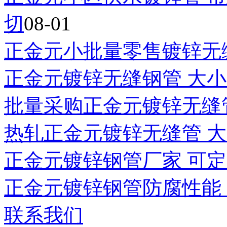
切
08-01
正金元小批量零售镀锌无
正金元镀锌无缝钢管 大
批量采购正金元镀锌无缝
热轧正金元镀锌无缝管 
正金元镀锌钢管厂家 可
正金元镀锌钢管防腐性能
联系我们