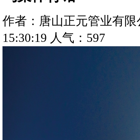
作者：唐山正元管业有限公司 
15:30:19 人气：
597